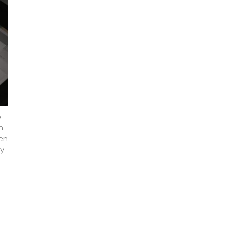
o
n
en
 y